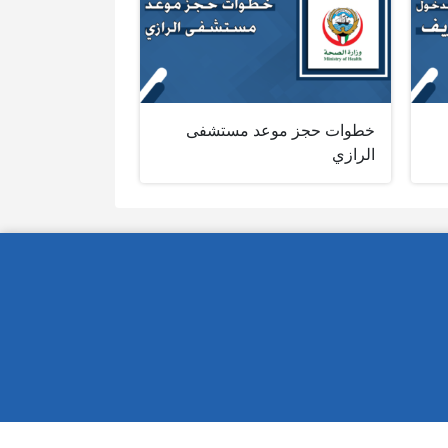
خطوات حجز موعد مستشفى
الرازي