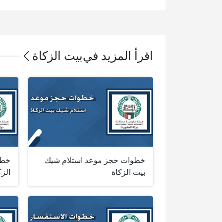
اقرأ المزيد في
بيت الزكاة
خطوات حجز موعد استلام شيك
خطو
بيت الزكاة
الزك